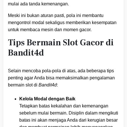
mulai ada tanda kemenangan.
Meski ini bukan aturan pasti, pola ini membantu
mengontrol modal sekaligus memberikan kesempatan
untuk membaca mesin dan momen gacor.
Tips Bermain Slot Gacor di
Bandit4d
Selain mencoba pola-pola di atas, ada beberapa tips
penting agar Anda bisa memaksimalkan pengalaman
bermain slot di
Bandit4d
:
Kelola Modal dengan Baik
Tetapkan batas kekalahan dan kemenangan
sebelum mulai bermain. Disiplin dalam mengikuti
batas ini akan menjaga Anda dari kerugian besar