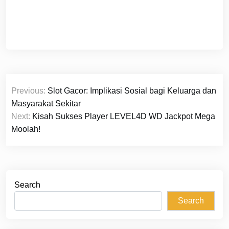
Post
Previous:
Slot Gacor: Implikasi Sosial bagi Keluarga dan
navigation
Masyarakat Sekitar
Next:
Kisah Sukses Player LEVEL4D WD Jackpot Mega
Moolah!
Search
Search