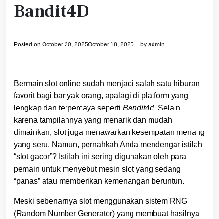
Bandit4D
Posted on
October 20, 2025
October 18, 2025
by
admin
Bermain slot online sudah menjadi salah satu hiburan
favorit bagi banyak orang, apalagi di platform yang
lengkap dan terpercaya seperti
Bandit4d
. Selain
karena tampilannya yang menarik dan mudah
dimainkan, slot juga menawarkan kesempatan menang
yang seru. Namun, pernahkah Anda mendengar istilah
“slot gacor”? Istilah ini sering digunakan oleh para
pemain untuk menyebut mesin slot yang sedang
“panas” atau memberikan kemenangan beruntun.
Meski sebenarnya slot menggunakan sistem RNG
(Random Number Generator) yang membuat hasilnya