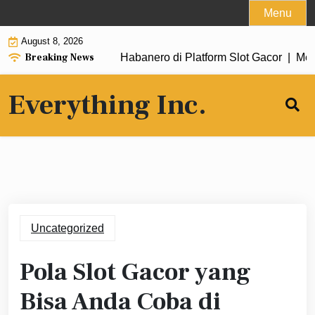
Skip
Menu
to
August 8, 2026
content
Breaking News
phone: Evolusi Main Habanero di Platform Slot Gacor |
Mengen
Everything Inc.
Uncategorized
Pola Slot Gacor yang
Bisa Anda Coba di